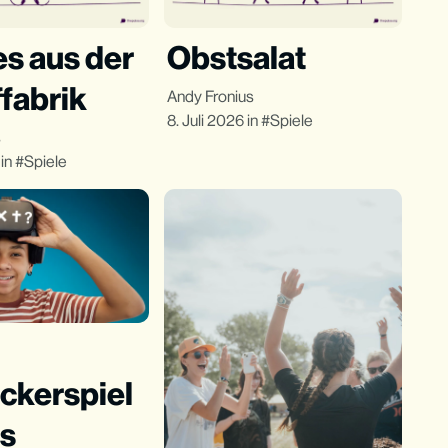
s aus der
Obstsalat
fabrik
Andy Fronius
8. Juli 2026
in
Spiele
s
in
Spiele
ckerspiel
as