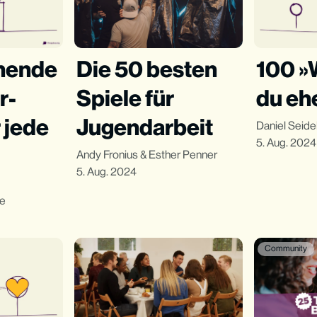
nende
Die 50 besten
100 »
r-
Spiele für
du eh
 jede
Jugendarbeit
Daniel Seide
5. Aug. 2024
Andy Fronius
&
Esther Penner
5. Aug. 2024
le
Community