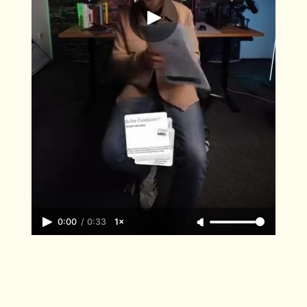
0:00
/
0:33
1×