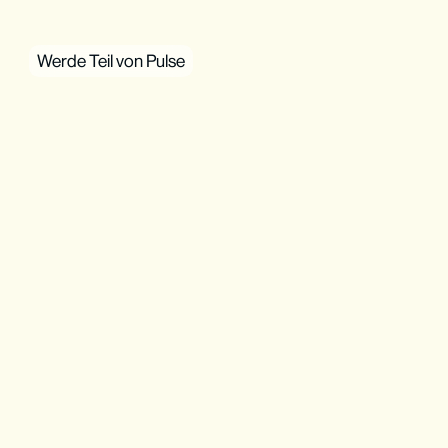
Werde Teil von Pulse
Pulse Games Finder
Mach Pulse möglich
Kostenlos abonnieren