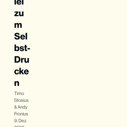
iel
zu
m
Sel
bst-
Dru
cke
n
Timo
Stosius
&
Andy
Fronius
9. Dez.