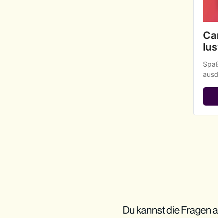
Car
lus
Spaß
ausd
Du kannst die Fragen a