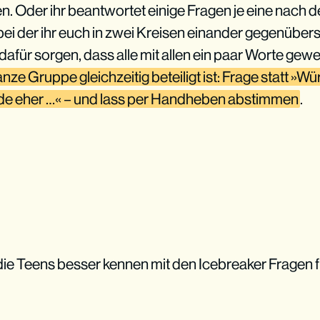
en. Oder ihr beantwortet einige Fragen je eine nach d
i der ihr euch in zwei Kreisen einander gegenüberste
dafür sorgen, dass alle mit allen ein paar Worte gew
ganze Gruppe gleichzeitig beteiligt ist: Frage statt »W
de eher …« – und lass per Handheben abstimmen
.
die Teens besser kennen mit den Icebreaker Fragen f