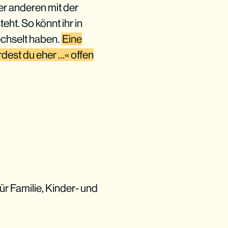
er anderen mit der
ht. So könnt ihr in
echselt haben.
Eine
ürdest du eher …« offen
ür Familie, Kinder- und