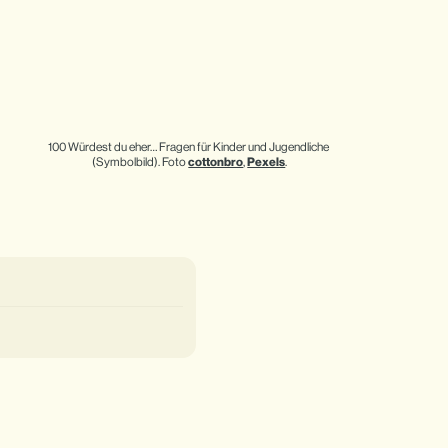
100 Würdest du eher… Fragen für Kinder und Jugendliche 
(Symbolbild). Foto 
cottonbro
, 
Pexels
.