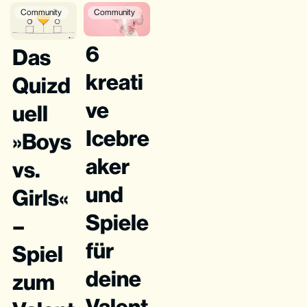
Community
Community
6
Das
kreati
Quizd
ve
uell
Icebre
»Boys
aker
vs.
und
Girls«
Spiele
–
für
Spiel
deine
zum
Valent