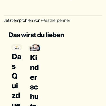
Jetzt empfohlen von
estherpenner
Das wirst du lieben
Community
Community
Da
Ki
s
nd
Q
er
ui
sc
zd
hu
ue