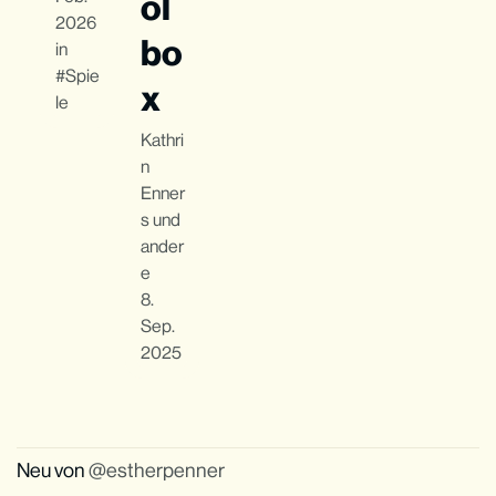
ol
2026
bo
in
Spie
x
le
Kathri
n
Enner
s
und
ander
e
8.
Sep.
2025
Neu von
estherpenner