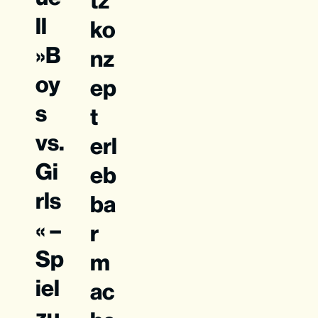
tz
ll
ko
»B
nz
oy
ep
s
t
vs.
erl
Gi
eb
rls
ba
« –
r
Sp
m
iel
ac
zu