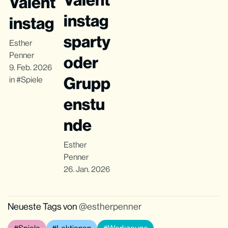
Valent
instag
instag
sparty
Esther
Penner
oder
9. Feb. 2026
Grupp
in
Spiele
enstu
nde
Esther
Penner
26. Jan. 2026
Neueste Tags von
estherpenner