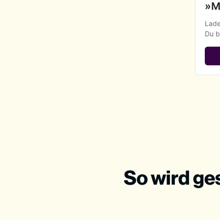
»M
Lade
Du b
So wird ge