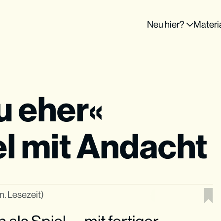
Neu hier?
Materi
u eher«
l mit Andacht
n. Lesezeit)