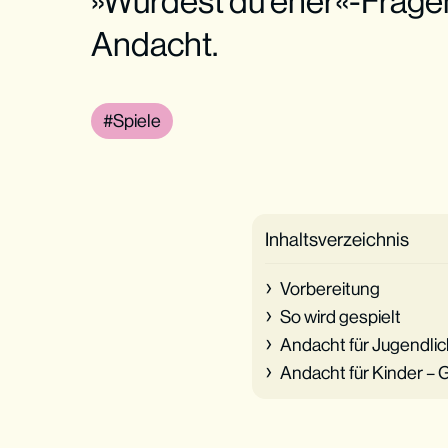
»Würdest du eher«-Fragen 
Andacht.
Spiele
Inhaltsverzeichnis
Vorbereitung
So wird gespielt
Andacht für Jugendli
Andacht für Kinder –