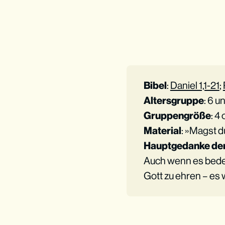
Bibel
:
Daniel 1,1-21
;
Altersgruppe
: 6 u
Gruppengröße
: 4
Material
: »Magst d
Hauptgedanke der
Auch wenn es bedeu
Gott zu ehren – es 