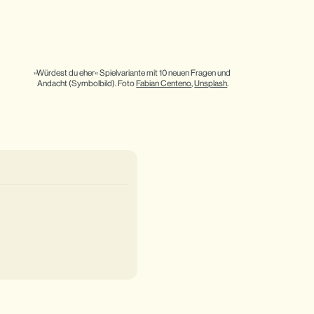
»Würdest du eher« Spielvariante mit 10 neuen Fragen und 
Andacht (Symbolbild). Foto 
Fabian Centeno
, 
Unsplash
.