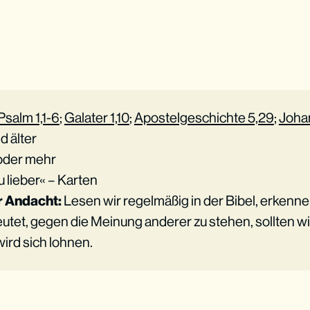
Psalm 1,1-6
;
Galater 1,10
;
Apostelgeschichte 5,29
;
Joha
nd älter
 oder mehr
u lieber« – Karten
 Andacht:
Lesen wir regelmäßig in der Bibel, erkenne
tet, gegen die Meinung anderer zu stehen, sollten wi
wird sich lohnen.