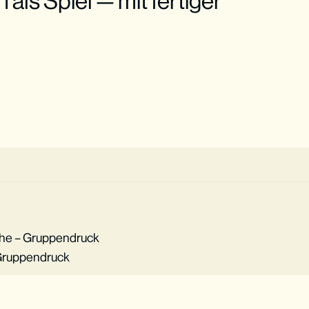
als Spiel — mit fertiger
che – Gruppendruck
 Gruppendruck