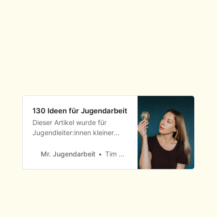
130 Ideen für Jugendarbeit
Dieser Artikel wurde für
Jugendleiter:innen kleiner
Gemeinden geschrieben, die
ehrenamtlich ihre Zeit opfern.
Mr. Jugendarbeit
Tim Schmoyer
Für Leute, die ein großes
Herz für Teenager haben,
aber wenig bis gar nicht
ausgebildet sind und sich in
ihrer Aufgabe im Bereich der
Jugendarbeit ein wenig