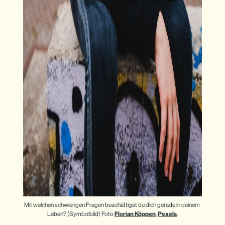
Mit welchen schwierigen Fragen beschäftigst du dich gerade in deinem 
Leben? (Symbolbild) Foto 
Florian Köppen
, 
Pexels
.