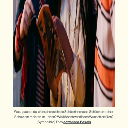
Was, glaubst du, wünschen sich die Schülerinnen und Schüler an deiner 
Schule am meisten im Leben? Wie können wir diesen Wunsch erfüllen? 
(Symbolbild) Foto 
cottonbro
,
Pexels
.