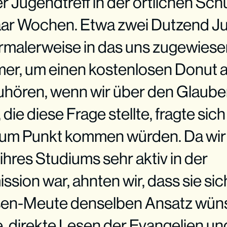
r Jugendtreff in der örtlichen Schu
aar Wochen. Etwa zwei Dutzend J
rmalerweise in das uns zugewies
er, um einen kostenlosen Donut 
uhören, wenn wir über den Glaube
 die diese Frage stellte, fragte sic
 zum Punkt kommen würden. Da wir
ihres Studiums sehr aktiv in der
sion war, ahnten wir, dass sie sic
en-Meute denselben Ansatz wüns
 direkte Lesen der Evangelien u