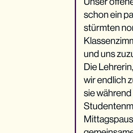
Unser offene
schon ein p
stürmten no
Klassenzimm
und uns zuz
Die Lehrerin,
wir endlich
sie während 
Studentenmis
Mittagspaus
gemeinsame,