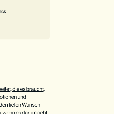
ick
eitet, die es braucht,
Emotionen und
 den tiefen Wunsch
n, wenn es darum geht,