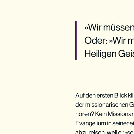
»Wir müssen
Oder: »Wir 
Heiligen Gei
Auf den ersten Blick kl
der missionarischen G
hören? Kein Missiona
Evangelium in seiner 
abzureisen, weil er »s