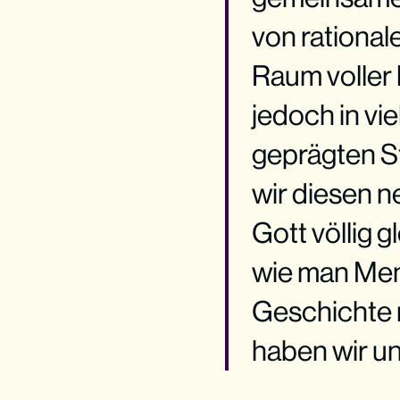
von rationa
Raum voller 
jedoch in vie
geprägten St
wir diesen n
Gott völlig g
wie man Mens
Geschichte 
haben wir uns