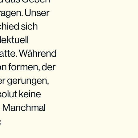
ragen. Unser
chied sich
lektuell
hatte. Während
on formen, der
ber gerungen,
olut keine
n. Manchmal
: