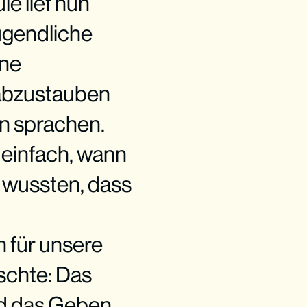
le lief nun
ugendliche
ene
abzustauben
n sprachen.
h einfach, wann
 wussten, dass
h für unsere
chte: Das
nd das Geben