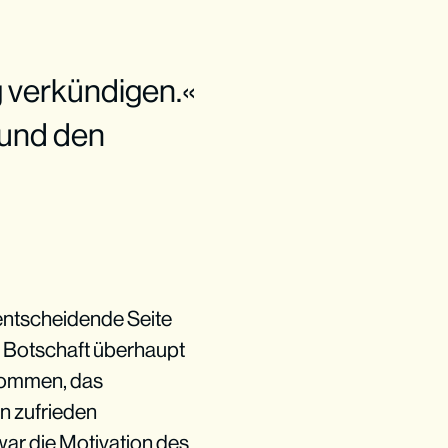
g verkündigen.«
 und den
, entscheidende Seite
 Botschaft überhaupt
ukommen, das
n zufrieden
war die Motivation des