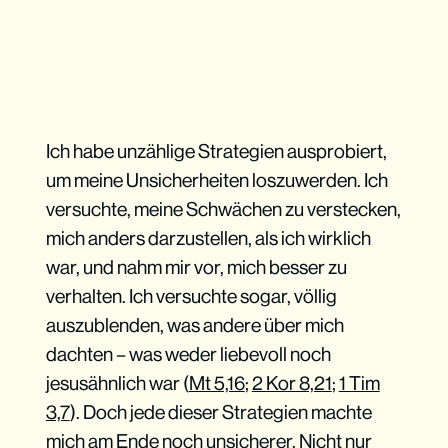
Ich habe unzählige Strategien ausprobiert,
um meine Unsicherheiten loszuwerden. Ich
versuchte, meine Schwächen zu verstecken,
mich anders darzustellen, als ich wirklich
war, und nahm mir vor, mich besser zu
verhalten. Ich versuchte sogar, völlig
auszublenden, was andere über mich
dachten – was weder liebevoll noch
jesusähnlich war (
Mt 5,16
;
2 Kor 8,21
;
1 Tim
3,7
). Doch jede dieser Strategien machte
mich am Ende noch unsicherer. Nicht nur