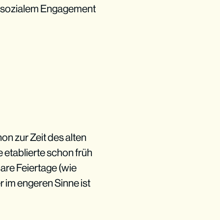
u sozialem Engagement
n zur Zeit des alten
he etablierte schon früh
bare Feiertage (wie
r im engeren Sinne ist