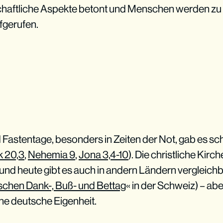
schaftliche Aspekte betont und Menschen werden z
gerufen.
astentage, besonders in Zeiten der Not, gab es scho
k 20,3
,
Nehemia 9
,
Jona 3,4-10
). Die christliche Kirc
 und heute gibt es auch in andern Ländern vergleich
schen Dank-, Buß- und Bettag
« in der Schweiz) – abe
ne deutsche Eigenheit.