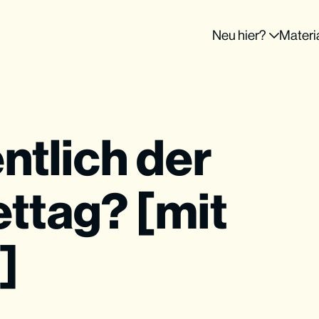
Neu hier?
Materi
entlich der
ttag? [mit
]