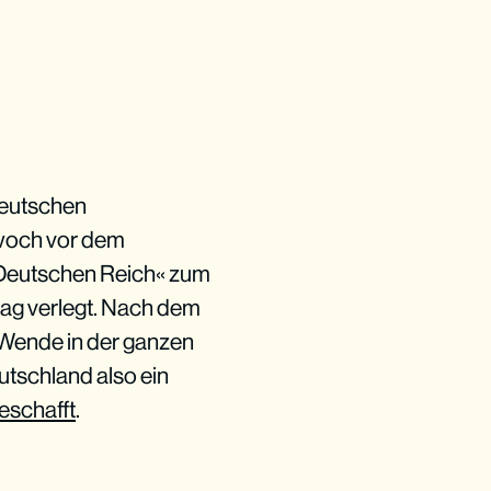
 deutschen
twoch vor dem
»Deutschen Reich« zum
tag verlegt. Nach dem
 Wende in der ganzen
utschland also ein
eschafft
.