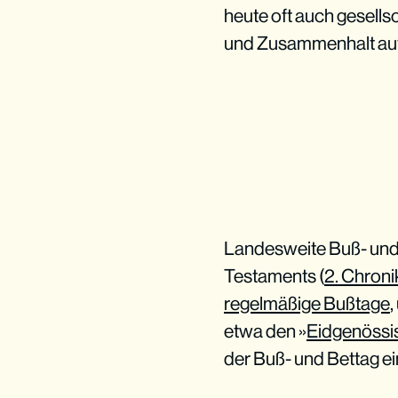
heute oft auch gesell
und Zusammenhalt auf
Landesweite Buß- und F
Testaments (
2. Chroni
regelmäßige Bußtage
,
etwa den »
Eidgenössi
der Buß- und Bettag ei