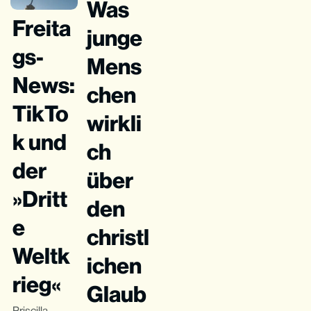
Was
Freita
junge
gs-
Mens
News:
chen
TikTo
wirkli
k und
ch
der
über
»Dritt
den
e
christl
Weltk
ichen
rieg«
Glaub
Priscilla