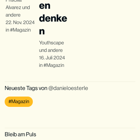
en
Alvarez
und
andere
denke
22. Nov. 2024
n
in
Magazin
Youthscape
und andere
16. Juli 2024
in
Magazin
Neueste Tags von
danieloesterle
Magazin
Bleib am Puls