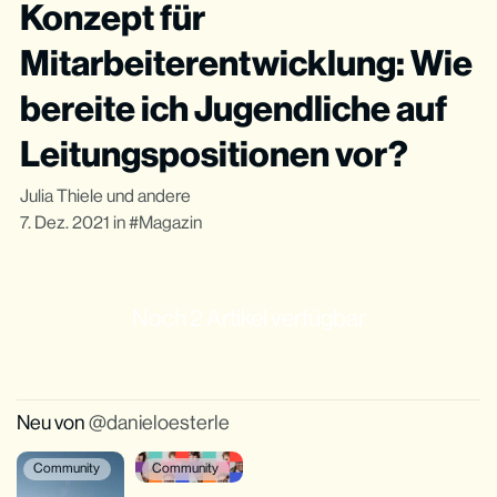
Konzept für
Mitarbeiterentwicklung: Wie
bereite ich Jugendliche auf
Leitungspositionen vor?
Julia Thiele
und andere
7. Dez. 2021
in
Magazin
Noch 2 Artikel verfügbar
Neu von
danieloesterle
Community
Community