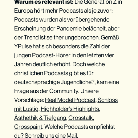
Warum es relevant ist:
Die Generation Z in
Europa hört mehr Podcasts als je zuvor:
Podcasts wurden als vorübergehende
Erscheinung der Pandemie belächelt, aber
der Trend ist seither ungebrochen. Gemäß
YPulse
hat sich besonders die Zahl der
jungen Podcast-Hörer in den letzten vier
Jahren deutlich erhöht. Doch welche
christlichen Podcasts gibt es für
deutschsprachige Jugendliche?, kam eine
Frage aus der Community. Unsere
Vorschläge:
Real Model Podcast
,
Schloss
mit Lustig
,
Highholder’s Highlights
,
Ästhethik & Tiefgang
,
Crosstalk
,
Crosspaint
. Welche Podcasts empfiehlst
du? Schreib uns eine
Mail
.