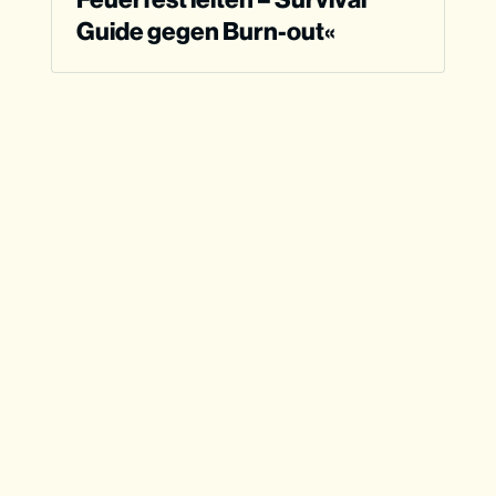
Guide gegen Burn-out
«
Feueralarm: 
Der radikalste Schritt im 
Umgang mit Burnout — Nicht kämpfen
Rauchzeichen: 
Warum dir als Jugendleiter 
ein Burn-out droht
Glut & Asche: 
Warum brennen die Besten 
aus? – Idealismus und die Falle der 
Selbstaufopferung