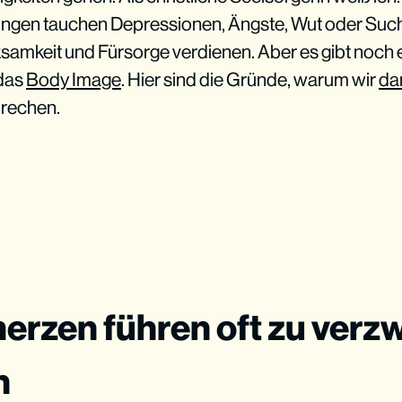
gen tauchen Depressionen, Ängste, Wut oder Sucht
mkeit und Fürsorge verdienen. Aber es gibt noch ei
das
Body Image
. Hier sind die Gründe, warum wir
da
prechen.
erzen führen oft zu verzw
n