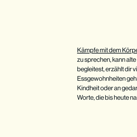
Kämpfe mit dem Körpe
zu sprechen, kann alte
begleitest, erzählt dir 
Essgewohnheiten gehäns
Kindheit oder an ged
Worte, die bis heute n