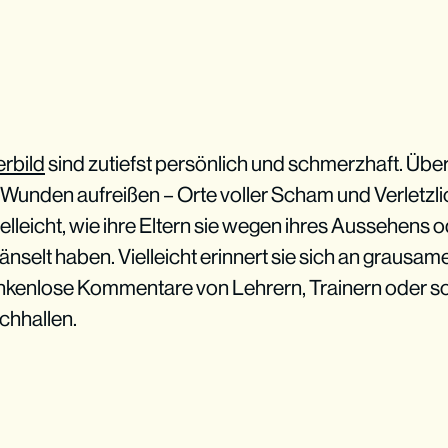
rbild
sind zutiefst persönlich und schmerzhaft. Übe
 Wunden aufreißen – Orte voller Scham und Verletzlich
vielleicht, wie ihre Eltern sie wegen ihres Aussehens o
elt haben. Vielleicht erinnert sie sich an grausam
ankenlose Kommentare von Lehrern, Trainern oder 
achhallen.