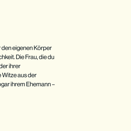
r den eigenen Körper
keit. Die Frau, die du
der ihrer
e Witze aus der
sogar ihrem Ehemann –