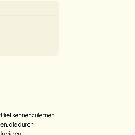
tt tief kennenzulernen
en, die durch
In vielen