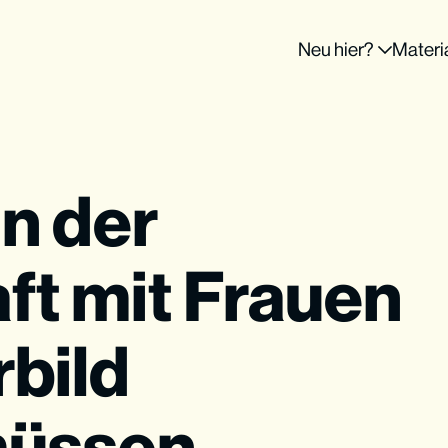
Neu hier?
Materi
n der
ft mit Frauen
rbild
müssen