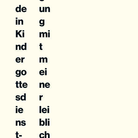
de
un
in
g
Ki
mi
nd
t
er
m
go
ei
tte
ne
sd
r
ie
lei
ns
bli
t-
ch