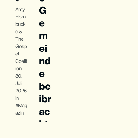
G
Amy
Horn
e
buckl
e
&
m
The
ei
Gosp
el
nd
Coalit
ion
e
30.
be
Juli
2026
ibr
in
Mag
ac
azin
ht
e