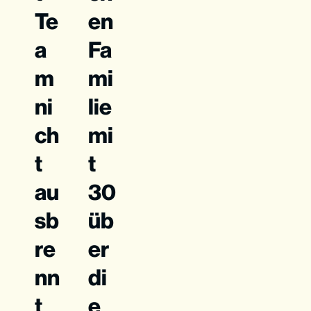
Te
en
a
Fa
m
mi
ni
lie
ch
mi
t
t
au
30
sb
üb
re
er
nn
di
t
e