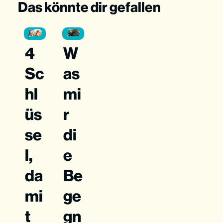
Das könnte dir gefallen
4
W
Sc
as
hl
mi
üs
r
se
di
l,
e
da
Be
mi
ge
t
gn