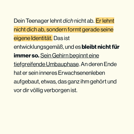
Dein Teenager lehnt
dich
nicht ab.
Er lehnt
nicht dich ab, sondern formt gerade seine
eigene Identität.
Das ist
entwicklungsgemäß, und es
bleibt nicht für
immer so.
Sein Gehirn beginnt eine
tiefgreifende Umbauphase
. An deren Ende
hat er sein inneres Erwachsenenleben
aufgebaut, etwas, das ganz ihm gehört und
vor dir völlig verborgen ist.