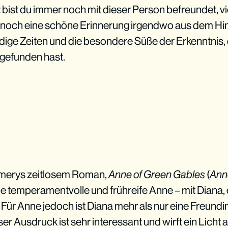
ht bist du immer noch mit dieser Person befreundet, vi
r noch eine schöne Erinnerung irgendwo aus dem Hin
dige Zeiten und die besondere Süße der Erkenntnis,
gefunden hast.
merys zeitlosem Roman,
Anne of Green Gables
(
Ann
die temperamentvolle und frühreife Anne – mit Dian
ür Anne jedoch ist Diana mehr als nur eine Freundin, 
r Ausdruck ist sehr interessant und wirft ein Licht 