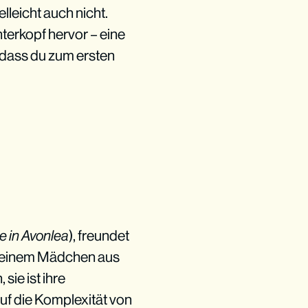
elleicht auch nicht.
terkopf hervor – eine
 dass du zum ersten
e in Avonlea
), freundet
a, einem Mädchen aus
sie ist ihre
auf die Komplexität von