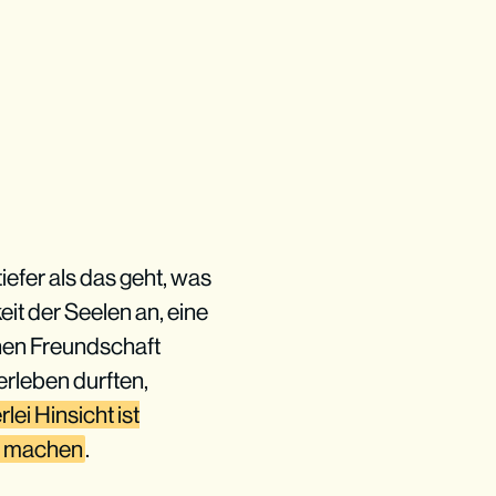
iefer als das geht, was
eit der Seelen an, eine
hen Freundschaft
erleben durften,
erlei Hinsicht ist
en machen
.