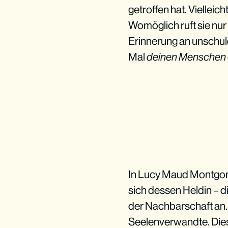
getroffen hat. Vielleic
Womöglich ruft sie nu
Erinnerung an unschul
Mal
deinen Menschen
In Lucy Maud Montgo
sich dessen Heldin – 
der Nachbarschaft an. F
Seelenverwandte. Diese