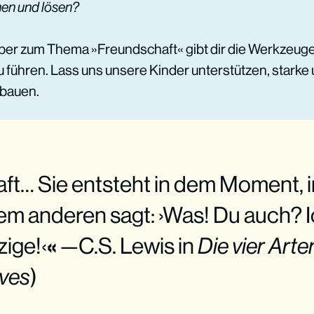
en und lösen?
er zum Thema »Freundschaft« gibt dir die Werkzeuge
führen. Lass uns unsere Kinder unterstützen, starke 
bauen.
ft… Sie entsteht in dem Moment, i
m anderen sagt: ›Was! Du auch? I
zige!‹
«
—C.S. Lewis in
Die vier Arte
ves
)