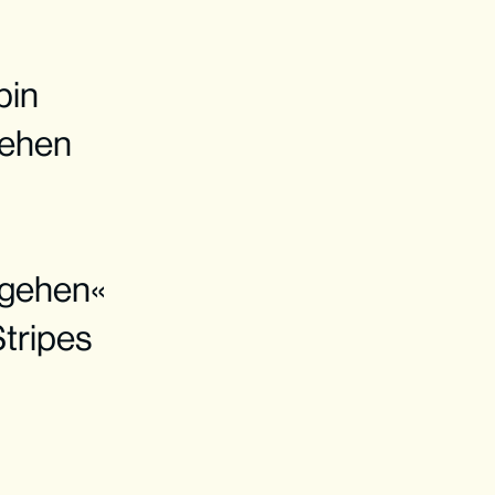
bin
gehen
 gehen«
tripes