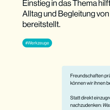
Einstieg in das Thema hilf
Alltag und Begleitung vo
bereitstellt.
Werkzeuge
Freundschaften prä
können wir ihnen b
Statt direkt einzug
nachzudenken:
Was