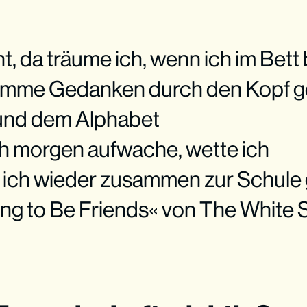
, da träume ich, wenn ich im Bett 
umme Gedanken durch den Kopf 
und dem Alphabet
h morgen aufwache, wette ich
 ich wieder zusammen zur Schule
ng to Be Friends« von The White S