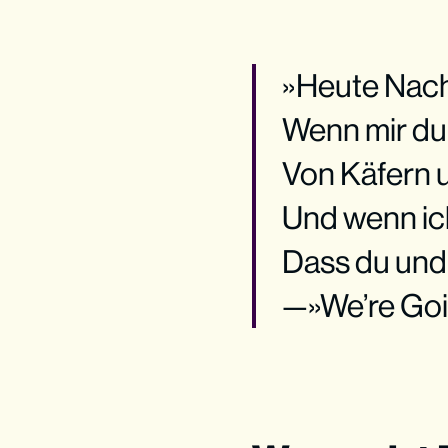
»Heute Nacht
Wenn mir d
Von Käfern 
Und wenn ic
Dass du und
—»We’re Goi