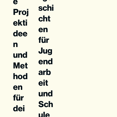
e
schi
Proj
cht
ekti
en
dee
für
n
Jug
und
end
Met
arb
hod
eit
en
und
für
Sch
dei
ule