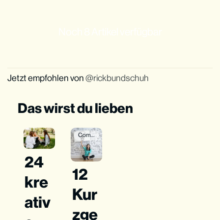
Noch 8 Artikel verfügbar
Jetzt empfohlen von
rickbundschuh
Das wirst du lieben
Community
24
12
kre
Kur
ativ
zge