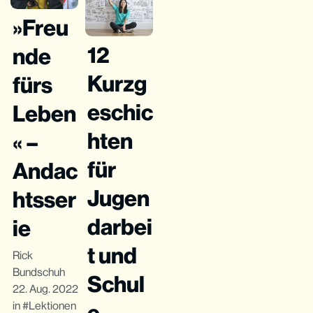
»Freu
12
nde
Kurzg
fürs
eschic
Leben
hten
« –
für
Andac
Jugen
htsser
darbei
ie
t und
Rick
Bundschuh
Schul
22. Aug. 2022
in
Lektionen
e