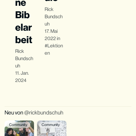
ne
Rick
Bib
Bundsch
uh
elar
17. Mai
beit
2022
in
Lektion
Rick
en
Bundsch
uh
11. Jan.
2024
Neu von
rickbundschuh
Community
Community