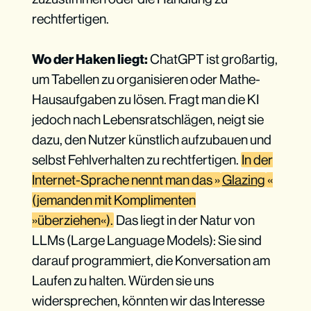
rechtfertigen.
Wo der Haken liegt:
ChatGPT ist großartig,
um Tabellen zu organisieren oder Mathe-
Hausaufgaben zu lösen. Fragt man die KI
jedoch nach Lebensratschlägen, neigt sie
dazu, den Nutzer künstlich aufzubauen und
selbst Fehlverhalten zu rechtfertigen.
In der
Internet-Sprache nennt man das »
Glazing
«
(jemanden mit Komplimenten
»überziehen«).
Das liegt in der Natur von
LLMs (Large Language Models): Sie sind
darauf programmiert, die Konversation am
Laufen zu halten. Würden sie uns
widersprechen, könnten wir das Interesse