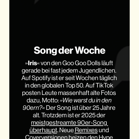
Song der Woche
»
Iris
« von den Goo Goo Dolls läuft 
gerade bei fast jedem Jugendlichen. 
Auf Spotify ist er seit Wochen täglich 
in den globalen Top 50. Auf TikTok 
posten Leute massenhaft alte Fotos 
dazu, Motto: 
»Wie warst du in den 
90ern?« 
Der Song ist über 25 Jahre 
alt. Trotzdem ist er 2025 der 
meistgestreamte 90er-Song 
überhaupt
. Neue 
Remixes
 und 
Coverversionen
 heizen den Hype 