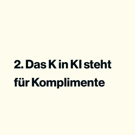
2. Das K in KI steht
für Komplimente