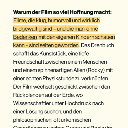
Warum der Film so viel Hoffnung macht:
Filme, die klug, humorvoll und wirklich
bildgewaltig sind – und die man
ohne
Bedenken
mit den eigenen Kindern schauen
kann – sind selten geworden
. Das Drehbuch
schafft das Kunststück, eine tiefe
Freundschaft zwischen einem Menschen
und einem spinnenartigen Alien (Rocky) mit
einer echten Physikstunde zu verknüpfen.
Der Film wechselt geschickt zwischen den
Rückblenden auf der Erde, wo
Wissenschaftler unter Hochdruck nach
einer Lösung suchen, und den
philosophischen, oft urkomischen