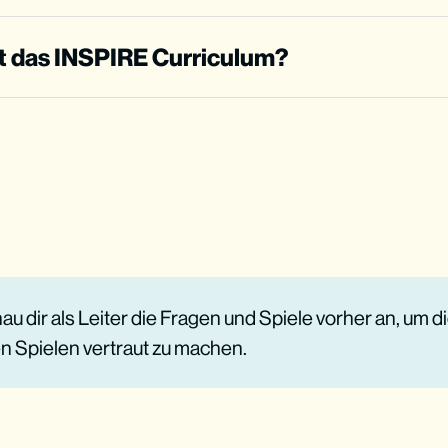
rt das INSPIRE Curriculum?
 gemacht?
30 Jugendlichen
ischen 11 und 17 Jahren
nig Zeit
u dir als Leiter die Fragen und Spiele vorher an, um di
 Spielen vertraut zu machen.
en, was im Text passiert
gsten Teile des Textes identifizieren
t auf unsere Situation anwenden