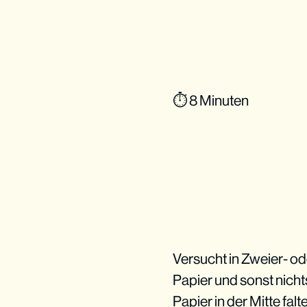
⏱ 8 Minuten
Versucht in Zweier- o
Papier und sonst nicht
Papier in der Mitte fal