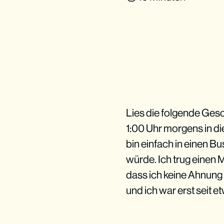
Lies die folgende Gesch
1:00 Uhr morgens in di
bin einfach in einen B
würde. Ich trug einen 
dass ich keine Ahnung 
und ich war erst seit e