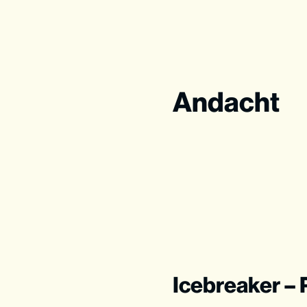
Phase: Verstehen
Ohne Bibel geht’s nic
Andacht
Icebreaker –