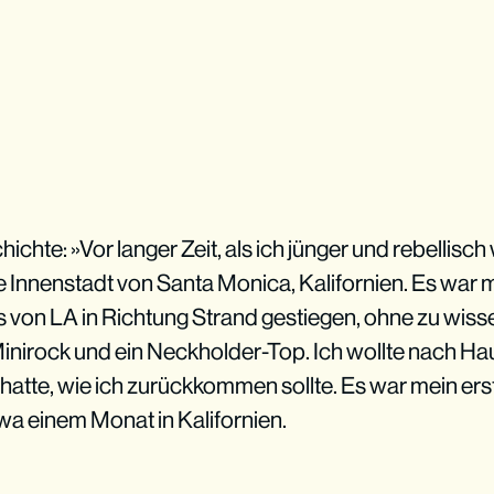
ichte: »Vor langer Zeit, als ich jünger und rebellisc
e Innenstadt von Santa Monica, Kalifornien. Es war 
us von LA in Richtung Strand gestiegen, ohne zu wiss
Minirock und ein Neckholder-Top. Ich wollte nach H
hatte, wie ich zurückkommen sollte. Es war mein erst
twa einem Monat in Kalifornien.