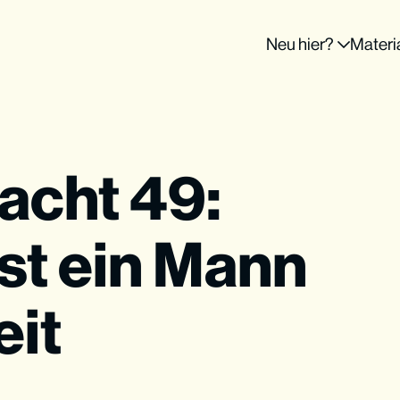
Neu hier?
Materi
acht 49:
st ein Mann
eit