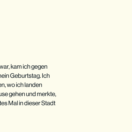
h war, kam ich gegen
mein Geburtstag. Ich
en, wo ich landen
ause gehen und merkte,
es Mal in dieser Stadt