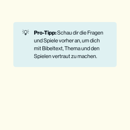
anwenden
Phase: Verstehen, was Gott heute sagt
Ohne Bibel geht’s nicht
💡
Pro-Tipp:
Schau dir die Fragen
und Spiele vorher an, um dich
mit Bibeltext, Thema und den
Spielen vertraut zu machen.