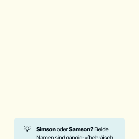
💡
Simson
oder
Samson? 
Beide
Namen sind gängig: »(
hebräisch