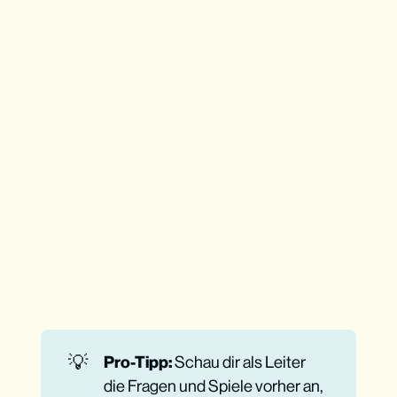
Für junge Menschen zwischen 11 und 17 
Jahren
Für Jugendleiter mit wenig Zeit
Wie funktioniert es?
Phase: Herausfinden, was im Text 
passiert
Phase: Die wichtigsten Teile des 
Textes identifizieren
Phase: Den Inhalt auf unsere Situation 
anwenden
Phase: Verstehen, was Gott heute sagt
Ohne Bibel geht’s nicht
💡
Pro-Tipp:
Schau dir als Leiter
die Fragen und Spiele vorher an,