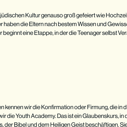
 jüdischen Kultur genauso groß gefeiert wie Hochzeite
r haben die Eltern nach bestem Wissen und Gewisse
r beginnt eine Etappe, in der die Teenager selbst V
n kennen wir die Konfirmation oder Firmung, die in die
ir die Youth Academy. Das ist ein Glaubenskurs, in 
, der Bibel und dem Heiligen Geist beschäftigen. Si