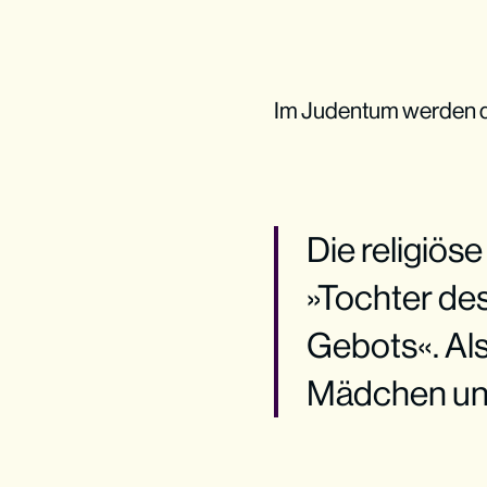
Im Judentum werden di
Die religiös
»Tochter de
Gebots«. Al
Mädchen und