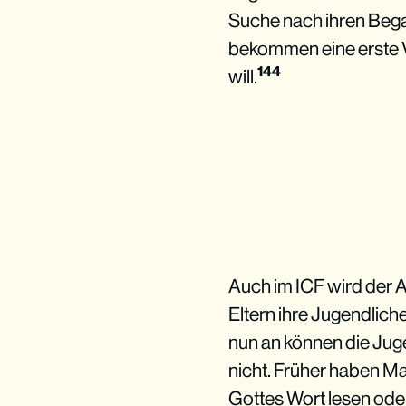
Suche nach ihren Begab
bekommen eine erste V
144
will.
Auch im ICF wird der A
Eltern ihre Jugendlich
nun an können die Juge
nicht. Früher haben Mam
Gottes Wort lesen oder