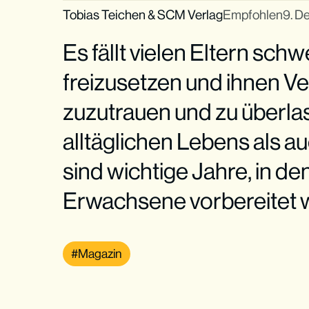
Tobias Teichen
&
SCM Verlag
Empfohlen
9. D
Es fällt vielen Eltern schw
freizusetzen und ihnen Ve
zuzutrauen und zu überla
alltäglichen Lebens als a
sind wichtige Jahre, in den
Erwachsene vorbereitet 
Magazin