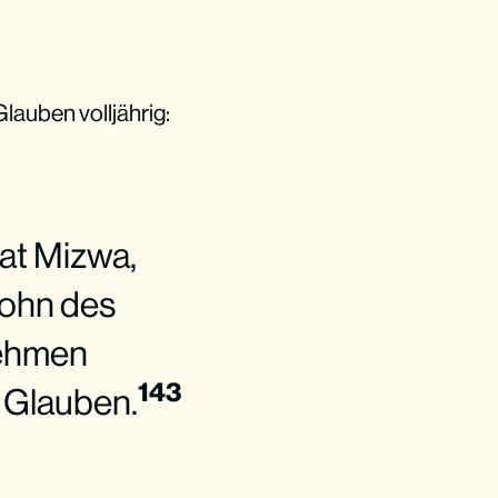
lauben volljährig:
Bat Mizwa,
Sohn des
nehmen
143
 Glauben.