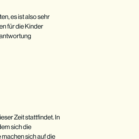
n, es ist also sehr
n für die Kinder
erantwortung
ser Zeit stattfindet. In
dem sich die
e machen sich auf die