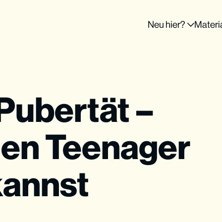
Neu hier?
Materi
Pubertät –
nen Teenager
kannst