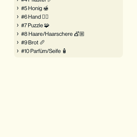
#5 Honig 🍯
#6 Hand ✋🏼
#7 Puzzle 🧩
#8 Haare/Haarschere 💇🏼
#9 Brot 🥖
#10 Parfüm/Seife 🧴