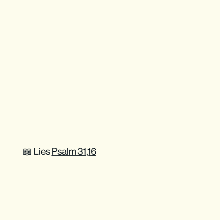
📖 Lies
Psalm 31,16