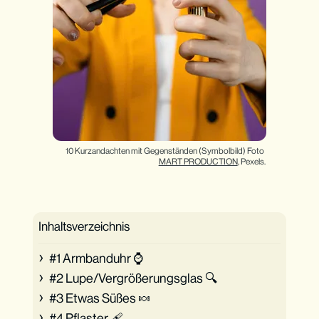
10 Kurzandachten mit Gegenständen (Symbolbild) Foto 
MART PRODUCTION
, Pexels.
Inhaltsverzeichnis
#1 Armbanduhr ⌚
#2 Lupe/Vergrößerungsglas 🔍
#3 Etwas Süßes 🍬
#4 Pflaster 🩹