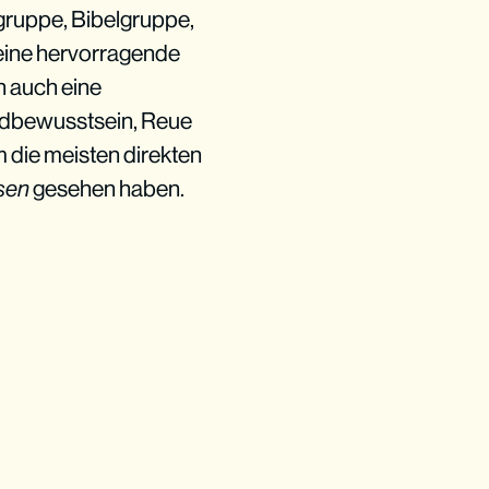
ingruppe, Bibelgruppe,
 eine hervorragende
n auch eine
uldbewusstsein, Reue
m die meisten direkten
sen
gesehen haben.