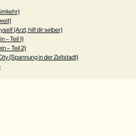
imkehr)
weit)
self (Arzt, hilf dir selber)
n – Teil 1)
in – Teil 2)
 City (Spannung in der Zeltstadt)
e