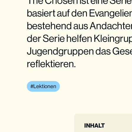
The Chosen ist eine Seri
basiert auf den Evangelien
bestehend aus Andachten m
der Serie helfen Kleingr
Jugendgruppen das Geseh
reflektieren.
Lektionen
INHALT