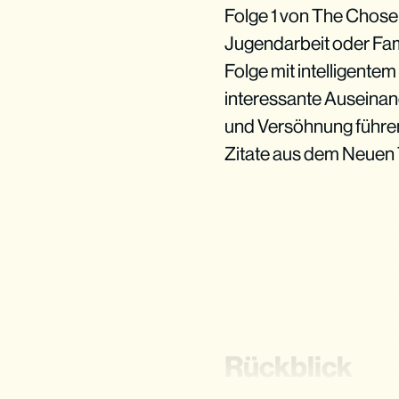
Folge 1 von The Chosen 
Jugendarbeit oder Fami
Folge mit intelligent
interessante Auseinan
und Versöhnung führen.
Zitate aus dem Neuen T
Rückblick