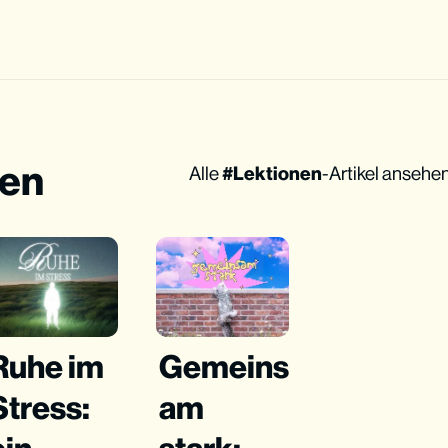
len
Alle
Lektionen
-Artikel ansehe
Ruhe im
Gemeins
Stress:
am