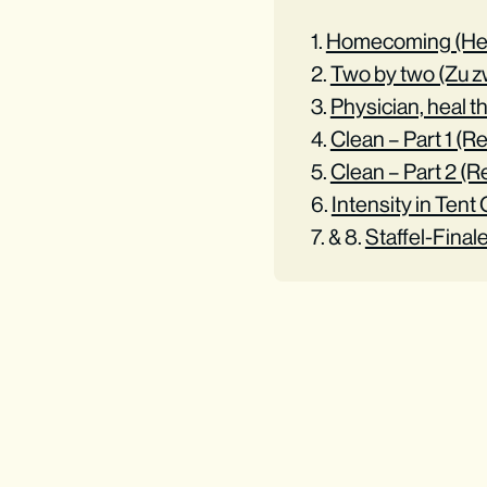
1.
Homecoming (He
2.
Two by two (Zu z
3.
Physician, heal thy
4.
Clean – Part 1 (Rei
5.
Clean – Part 2 (Re
6.
Intensity in Tent
7. & 8.
Staffel-Final