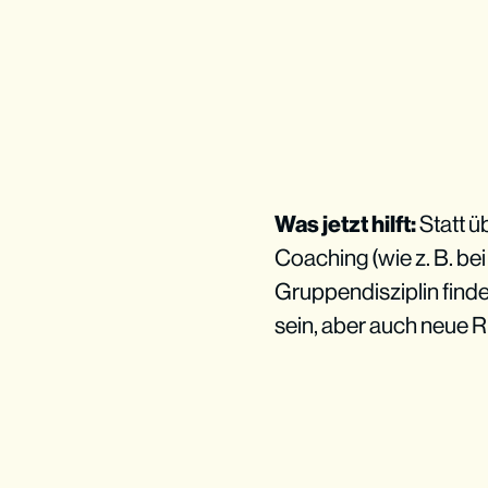
Was jetzt hilft:
Statt üb
Coaching (wie z. B. be
Gruppendisziplin finde
sein, aber auch neue R