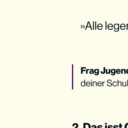
»Alle lege
Frag Jugend
deiner Schul
2. Das isst