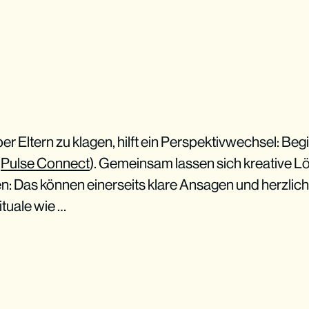
er Eltern zu klagen, hilft ein Perspektivwechsel: Begib
i
Pulse Connect
). Gemeinsam lassen sich kreative L
n: Das können einerseits klare Ansagen und herzlich
ituale wie …