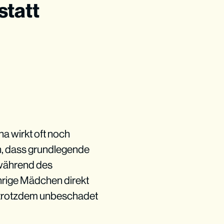
statt
a wirkt oft noch
, dass grundlegende
 während des
ährige Mädchen direkt
d trotzdem unbeschadet