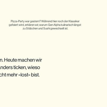
Pizza-Party war gestern? Während hier noch der Klassiker 
gefeiert wird, erklären wir, warum Gen Alpha kulinarisch längst 
zu Stäbchen und Sushi gewechselt ist.
ln. Heute machen wir
anders ticken, wieso
ht mehr »lost« bist.