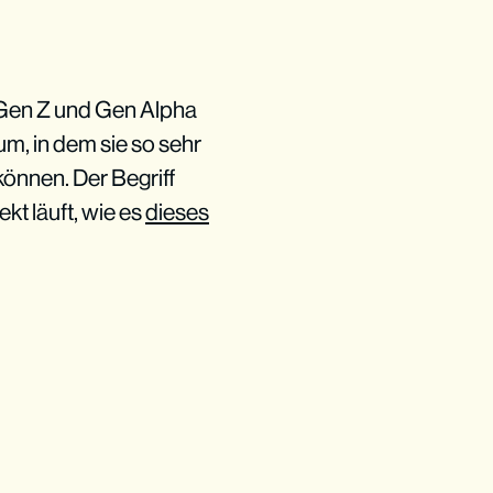
 Gen Z und Gen Alpha
um, in dem sie so sehr
 können. Der Begriff
t läuft, wie es
dieses