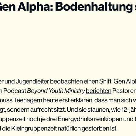
 Gen Alpha: Bodenhaltung 
r und Jugendleiter beobachten einen Shift: Gen Alph
Im Podcast
Beyond Youth Ministry
berichten
Pastoren
uss Teenagern heute erst erklären, dass man sich
t, sondern aufrecht sitzt. Und sie staunen, wie 12-j
ruppenzeit noch je drei Energydrinks reinkippen un
die Kleingruppenzeit natürlich gestorben ist.