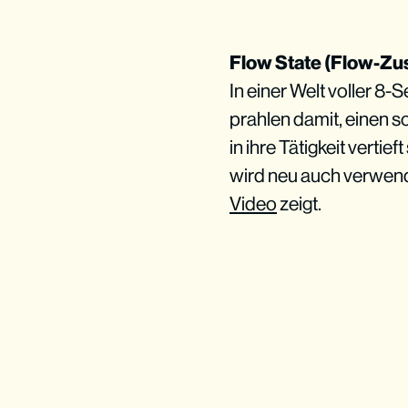
Flow State (Flow-Zu
In einer Welt voller 
prahlen damit, einen s
in ihre Tätigkeit vertie
wird neu auch verwend
Video
zeigt.