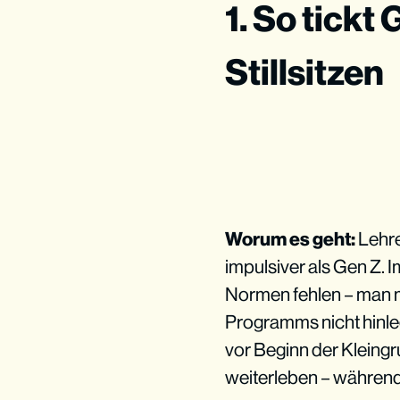
1. So tickt
Stillsitzen
Worum es geht:
Lehre
impulsiver als Gen Z. 
Normen fehlen – man m
Programms nicht hinleg
vor Beginn der Kleing
weiterleben – während 