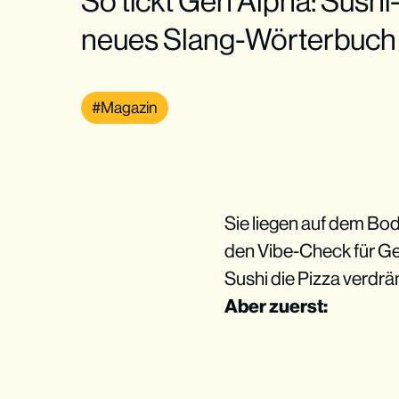
So tickt Gen Alpha: Sush
neues Slang-Wörterbuc
Magazin
Sie liegen auf dem Bod
den Vibe-Check für Gen
Sushi die Pizza verdrän
Aber zuerst: