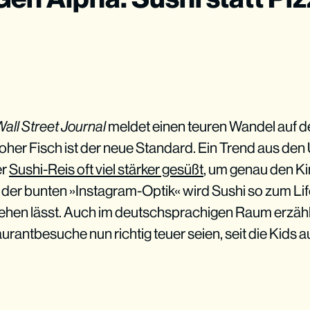
all Street Journal
meldet einen teuren Wandel auf d
oher Fisch ist der neue Standard. Ein Trend aus den 
er
Sushi-Reis oft viel stärker gesüßt
, um genau den 
 der bunten »Instagram-Optik« wird Sushi so zum Lif
tegehen lässt. Auch im deutschsprachigen Raum erzähl
urantbesuche nun richtig teuer seien, seit die Kids