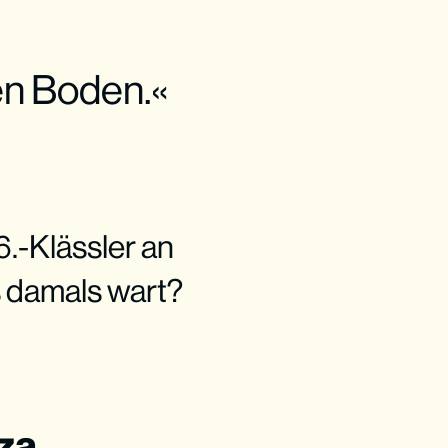
den Boden.«
6.-Klässler an
es damals wart?
zza