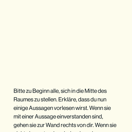
Setze Grenzen
Vertraulichkeit wird gewahrt. 
Was in 
diesem Raum gesagt wird, bleibt in diesem 
Raum. Betone die Wichtigkeit von 
Diskretion. Einige Jugendliche werden sich 
Bitte zu Beginn alle, sich in die Mitte des
öffnen, andere nicht. Vertraulichkeit ist 
Raumes zu stellen. Erkläre, dass du nun
essenziell für eine produktive Diskussion. 
einige Aussagen vorlesen wirst. Wenn sie
Wenn deine Jugendlichen nicht in der Lage 
mit einer Aussage einverstanden sind,
sind, Diskretion zu wahren, werden sie sich 
gehen sie zur Wand rechts von dir. Wenn sie
auch nicht öffnen.