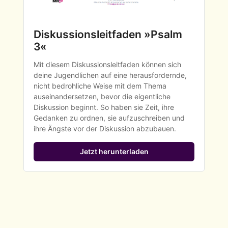
Diskussionsleitfaden »Psalm 
3«
Mit diesem Diskussionsleitfaden können sich 
deine Jugendlichen auf eine herausfordernde, 
nicht bedrohliche Weise mit dem Thema 
auseinandersetzen, bevor die eigentliche 
Zeig einen kurzen Film oder ein Video zum 
Diskussion beginnt. So haben sie Zeit, ihre 
Thema.
Gedanken zu ordnen, sie aufzuschreiben und 
ihre Ängste vor der Diskussion abzubauen. 
Lies etwas aus einem Buch oder einer 
Zeitschrift vor, das zum Thema passt.
Jetzt herunterladen
Spiele einen Song zum Thema.
Führe einen kurzen Sketch oder ein kurzes 
Theaterstück auf.
Spiele eine Simulation- oder Rollenspiel zum 
Thema.