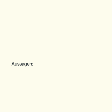
eine wertvolle Meinung, die es verdient, 
gehört zu werden.
Aussagen:
Plane genügend Zeit ein