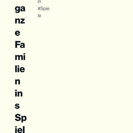
in
ga
Spie
le
nz
e
Fa
mi
lie
n
in
s
Sp
iel