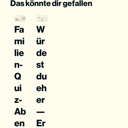
Das könnte dir gefallen
Fa
W
mi
ür
lie
de
n-
st
Q
du
ui
eh
z-
er
Ab
—
en
Er