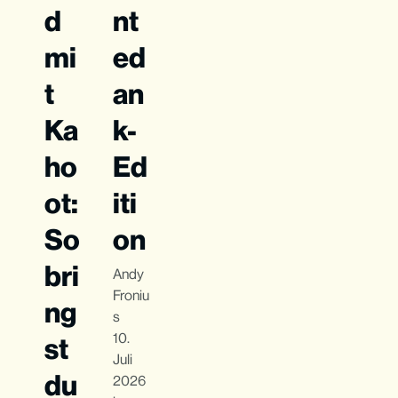
d
nt
mi
ed
t
an
Ka
k-
ho
Ed
ot:
iti
So
on
bri
Andy
Froniu
ng
s
10.
st
Juli
du
2026