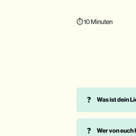
⏱ 10 Minuten
❓
Was ist dein 
❓
Wer von euch 