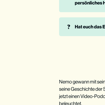
persönliches H
❓
Hat euch das 
Nemo gewann mit sein
seine Geschichte der S
jetzt einen Video-Podc
beleuchtet.