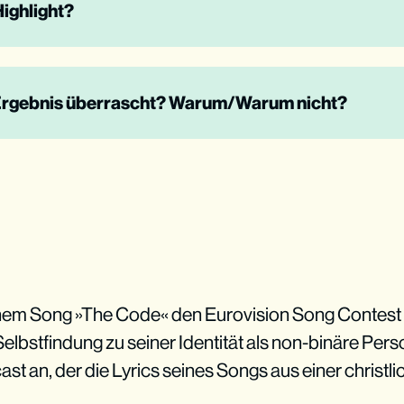
ighlight?
Ergebnis überrascht? Warum/Warum nicht?
em Song »The Code« den Eurovision Song Contest 2
elbstfindung zu seiner Identität als non-binäre Per
ast an, der die Lyrics seines Songs aus einer christl