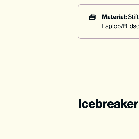
🧰
Material: 
Stif
Laptop/Bilds
Icebreake