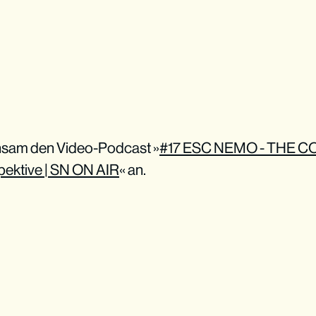
nsam den Video-Podcast »
#17 ESC NEMO - THE CODE
spektive | SN ON AIR
« an.