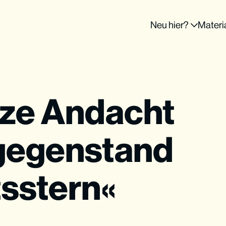
Neu hier?
Materi
rze Andacht
sgegenstand
sstern«