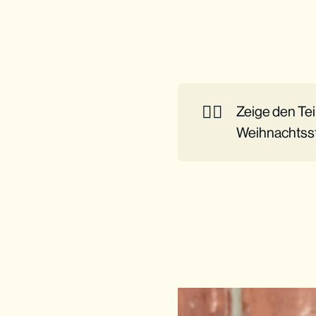
👉🏼
Zeige den Te
Weihnachtsst