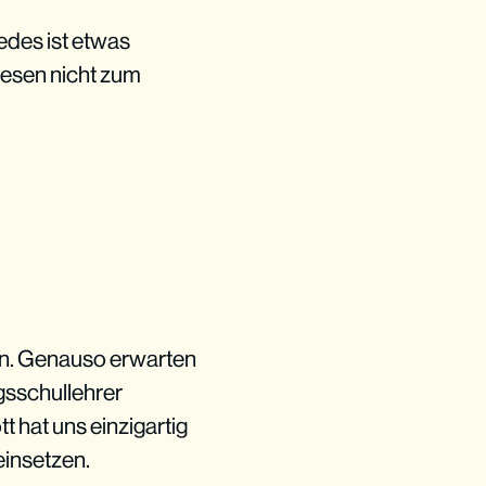
edes ist etwas
esen nicht zum
den. Genauso erwarten
agsschullehrer
t hat uns einzigartig
einsetzen.