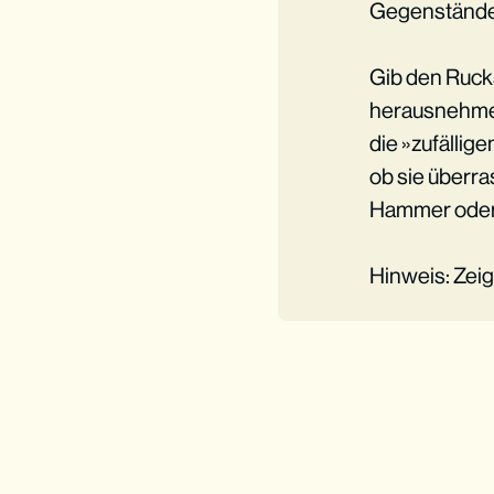
Gegenstände 
Gib den Ruck
herausnehmen
die »zufällig
ob sie überra
Hammer oder 
Hinweis: Zeig