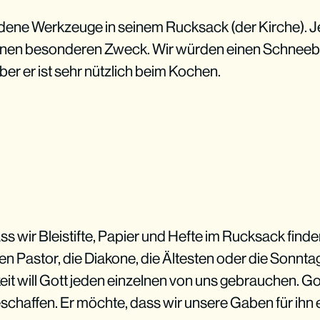
edene Werkzeuge in seinem Rucksack (der Kirche). J
inen besonderen Zweck. Wir würden einen Schneeb
er er ist sehr nützlich beim Kochen.
ss wir Bleistifte, Papier und Hefte im Rucksack fin
den Pastor, die Diakone, die Ältesten oder die Sonnt
eit will Gott jeden einzelnen von uns gebrauchen. Got
schaffen. Er möchte, dass wir unsere Gaben für ihn 