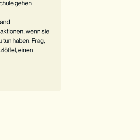
chule gehen.
tand
eaktionen, wenn sie
u tun haben. Frag,
löffel, einen