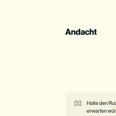
Andacht
👉🏼
Halte den Ru
erwarten würd