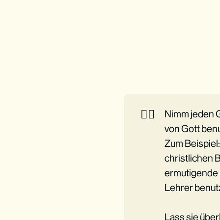
👉🏼
Nimm jeden Ge
von Gott ben
Zum Beispiel
christlichen 
ermutigende 
Lehrer benut
Lass sie übe