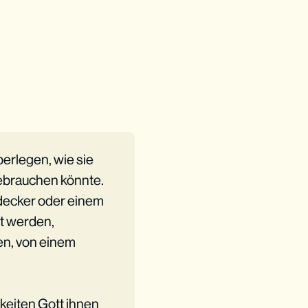
berlegen, wie sie
ebrauchen könnte.
decker oder einem
zt werden,
en, von einem
keiten Gott ihnen