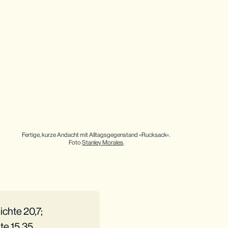
Fertige, kurze Andacht mit Alltagsgegenstand »Rucksack«. 
Foto 
Stanley Morales
.
ichte 20,7;
te 15,35