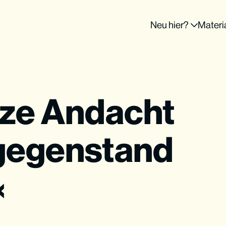
Neu hier?
Materi
rze Andacht
sgegenstand
«