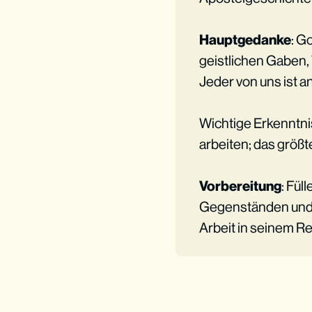
Hauptgedanke
: G
geistlichen Gaben, 
Jeder von uns ist a
Wichtige Erkenntnis
arbeiten; das größt
Vorbereitung
: Fül
Gegenständen und ei
Arbeit in seinem R