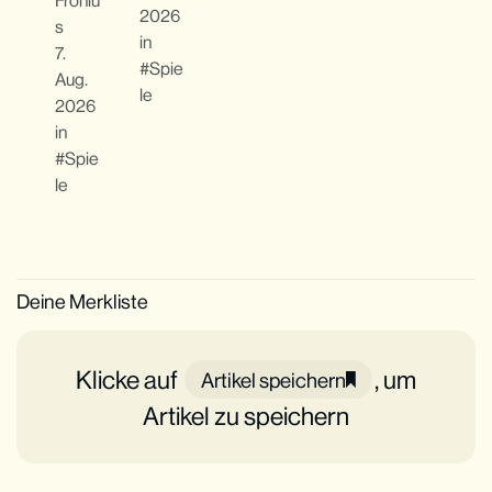
Froniu
2026
s
in
7.
Spie
Aug.
le
2026
in
Spie
le
Deine Merkliste
Klicke auf
, um
Artikel speichern
Artikel zu speichern