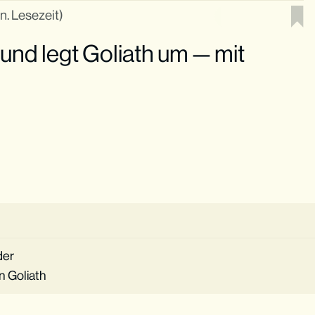
n. Lesezeit)
nd legt Goliath um — mit
der
n Goliath