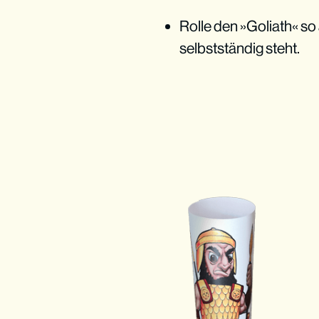
Rolle den »Goliath« so 
selbstständig steht.