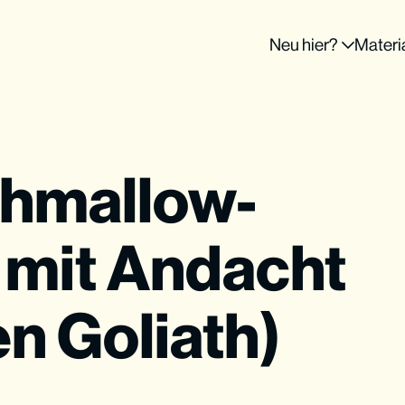
Neu hier?
Materi
shmallow-
 mit Andacht
n Goliath)