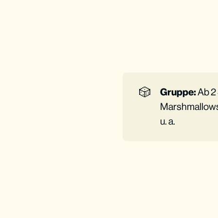
🎲
Gruppe:
Ab 2 
Marshmallows,
u. a.