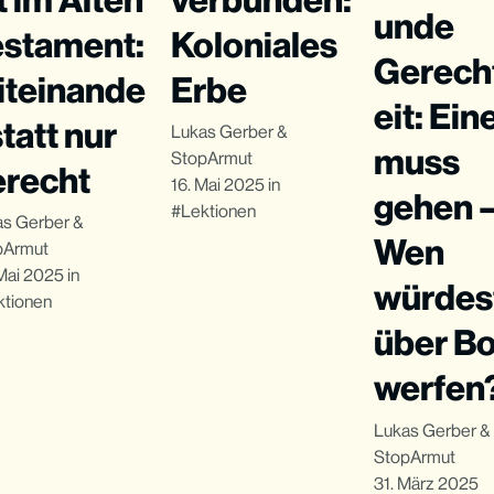
unde
estament:
Koloniales
Gerech
iteinande
Erbe
eit: Ein
statt nur
Lukas Gerber
&
muss
StopArmut
erecht
16. Mai 2025
in
gehen 
Lektionen
as Gerber
&
Wen
pArmut
Mai 2025
in
würdes
ktionen
über B
werfen
Lukas Gerber
&
StopArmut
31. März 2025