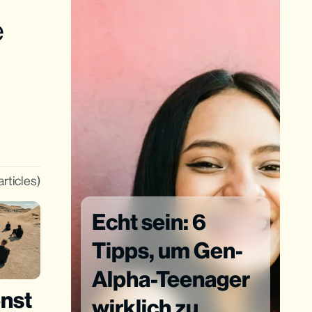
e
articles)
Echt sein: 6
Tipps, um Gen-
Alpha-Teenager
nst
wirklich zu