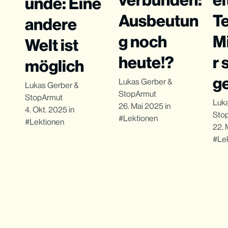
unde: Eine
Ausbeutun
T
andere
g noch
M
Welt ist
heute!?
r 
möglich
g
Lukas Gerber
&
Lukas Gerber
&
StopArmut
StopArmut
Luk
26. Mai 2025
in
4. Okt. 2025
in
Sto
Lektionen
Lektionen
22. 
Le