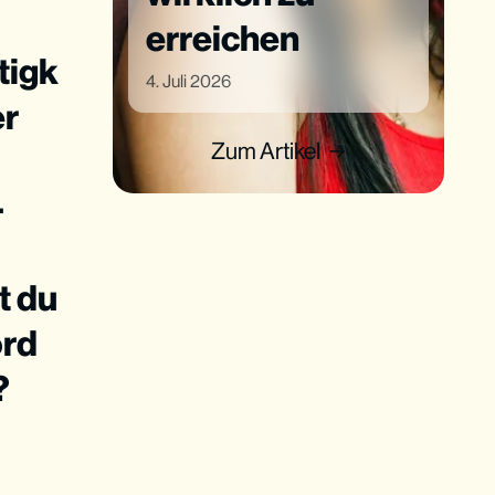
erreichen
tigk
4. Juli 2026
er
Zum Artikel
–
t du
ord
?