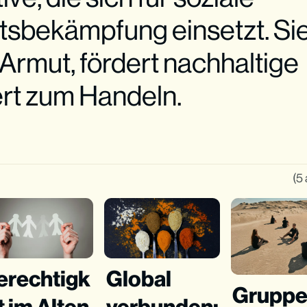
tsbekämpfung einsetzt. Si
e Armut, fördert nachhaltige
ert zum Handeln.
(5 
erechtigk
Global
Gruppe
t im Alten
verbunden: