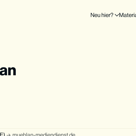
Neu hier?
Materi
lan
DE)
muehlan-mediendienst.de