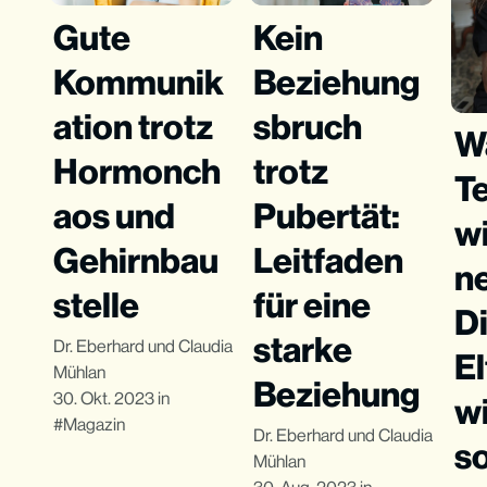
Gute
Kein
Kommunik
Beziehung
ation trotz
sbruch
W
Hormonch
trotz
T
aos und
Pubertät:
wi
Gehirnbau
Leitfaden
ne
stelle
für eine
Di
starke
Dr. Eberhard und Claudia
El
Mühlan
Beziehung
30. Okt. 2023
in
w
Magazin
Dr. Eberhard und Claudia
so
Mühlan