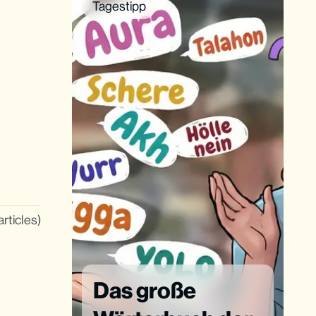
Tagestipp
articles)
Das große