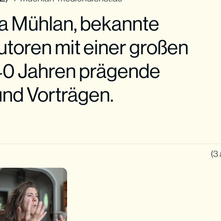
ia Mühlan, bekannte
toren mit einer großen
r 40 Jahren prägende
und Vorträgen.
(3 