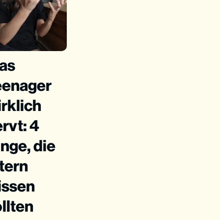
as
eenager
rklich
rvt: 4
nge, die
tern
issen
llten