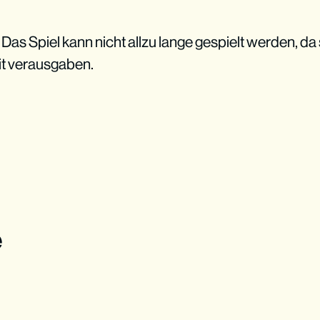
as Spiel kann nicht allzu lange gespielt werden, da 
it verausgaben.
e