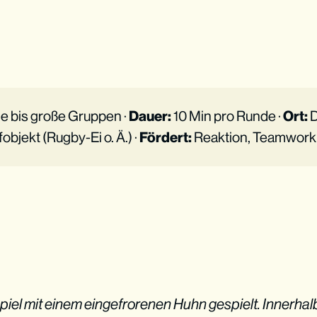
e bis große Gruppen ·
Dauer:
10 Min pro Runde ·
Ort:
D
objekt (Rugby-Ei o. Ä.) ·
Fördert:
Reaktion, Teamwork
piel mit einem eingefrorenen Huhn gespielt. Innerhalb