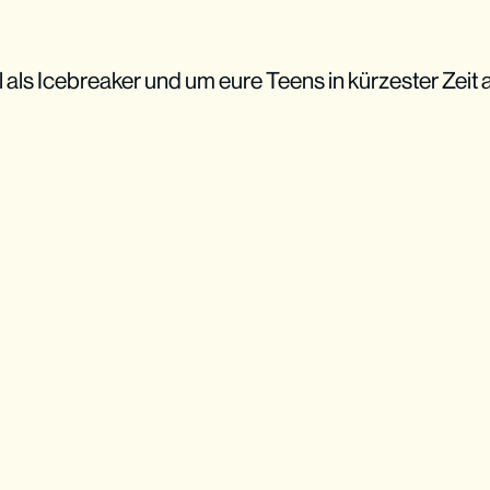
al als Icebreaker und um eure Teens in kürzester Zei