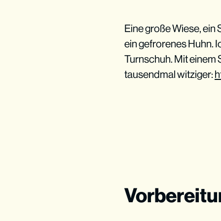
Eine große Wiese, ein
ein gefrorenes Huhn. I
Turnschuh. Mit einem S
tausendmal witziger:
h
Vorbereit