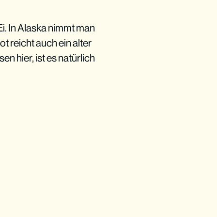
i. In Alaska nimmt man
 reicht auch ein alter
 hier, ist es natürlich