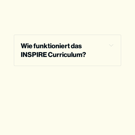
Wie funktioniert das 
INSPIRE Curriculum?
Für wen ist INSPIRE gemacht?
Für Gruppen mit 6 bis 30 Jugendlichen
Für junge Menschen zwischen 11 und 17 
Jahren