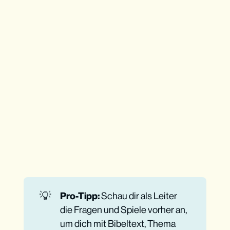
Für Jugendleiter mit wenig Zeit
Wie funktioniert es?
Phase: Herausfinden, was im Text 
passiert
Phase: Die wichtigsten Teile des 
Textes identifizieren
Phase: Den Inhalt auf unsere Situation 
anwenden
Phase: Verstehen, was Gott heute sagt
Ohne Bibel geht’s nicht
💡
Pro-Tipp:
Schau dir als Leiter
die Fragen und Spiele vorher an,
um dich mit Bibeltext, Thema