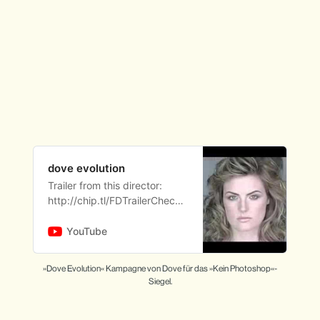
dove evolution
Trailer from this director:
http://chip.tl/FDTrailerCheck
out Body Evolution:
https://www.youtube.com/wa
YouTube
tch?v=xKQdwjGiF-sSupport
Dove’s work here:
»Dove Evolution« Kampagne von Dove für das »Kein Photoshop«-
https://ww…
Siegel.